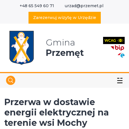
+48 65 549 60 71
urzad@przemet.pl
X
Wyszukaj w serwisie
Zarezerwuj wizytę w Urzędzie
Gmina
Przemęt
☱
Przerwa w dostawie
energii elektrycznej na
terenie wsi Mochy