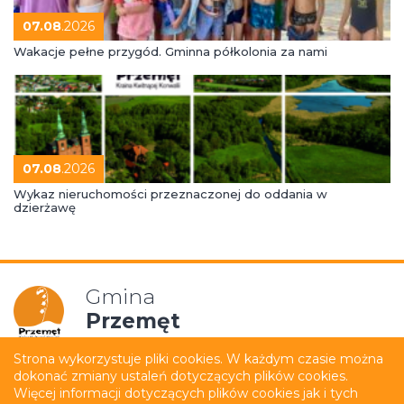
07.08
.2026
Wakacje pełne przygód. Gminna półkolonia za nami
07.08
.2026
Wykaz nieruchomości przeznaczonej do oddania w
dzierżawę
Gmina
Przemęt
Strona wykorzystuje pliki cookies. W każdym czasie można
dokonać zmiany ustaleń dotyczących plików cookies.
Mapa strony
Polityka prywatności
Więcej informacji dotyczących plików cookies jak i tych