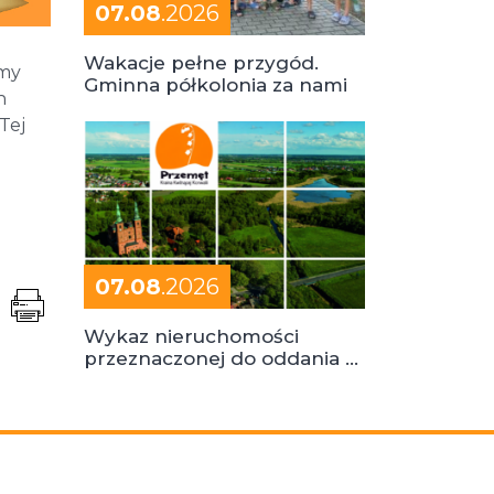
07.08
.2026
Wakacje pełne przygód.
amy
Gminna półkolonia za nami
h
Tej
07.08
.2026
Wykaz nieruchomości
przeznaczonej do oddania w
dzierżawę