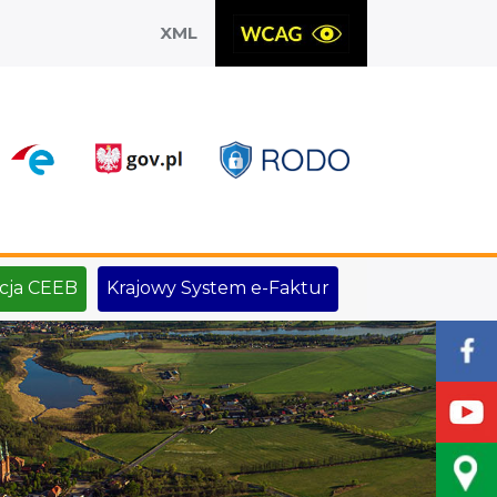
XML
X
cja CEEB
Krajowy System e-Faktur