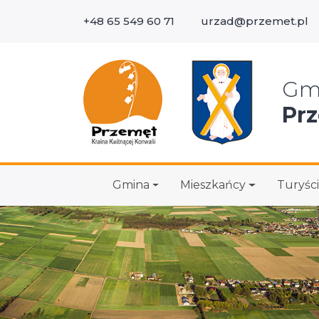
+48 65 549 60 71
urzad@przemet.pl
Wys
Gm
Pr
Gmina
Mieszkańcy
Turyści