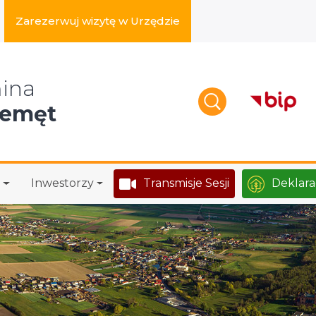
Zarezerwuj wizytę w Urzędzie
zukaj w serwisie
ina
zemęt
Inwestorzy
Transmisje Sesji
Deklara