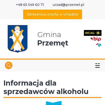
+48 65 549 60 71
urzad@przemet.pl
X
Wyszukaj w serwisie
Zarezerwuj wizytę w Urzędzie
Gmina
Przemęt
☱
Informacja dla
sprzedawców alkoholu