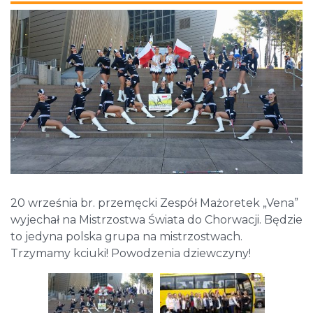
20 września br. przemęcki Zespół Mażoretek „Vena”
wyjechał na Mistrzostwa Świata do Chorwacji. Będzie
to jedyna polska grupa na mistrzostwach.
Trzymamy kciuki! Powodzenia dziewczyny!