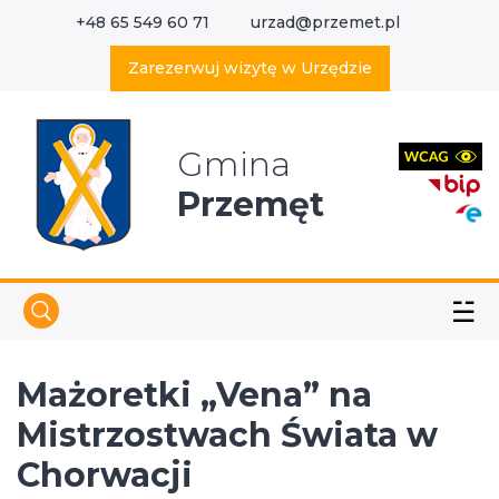
+48 65 549 60 71
urzad@przemet.pl
X
Wyszukaj w serwisie
Zarezerwuj wizytę w Urzędzie
Gmina
Przemęt
☱
Mażoretki „Vena” na
Mistrzostwach Świata w
Chorwacji