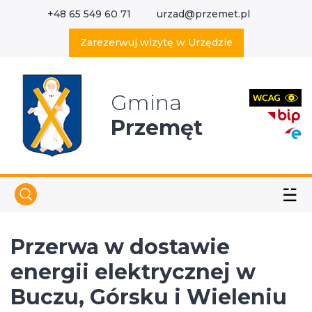
+48 65 549 60 71
urzad@przemet.pl
X
Wyszukaj w serwisie
Zarezerwuj wizytę w Urzędzie
Gmina
Przemęt
☱
Przerwa w dostawie
energii elektrycznej w
Buczu, Górsku i Wieleniu