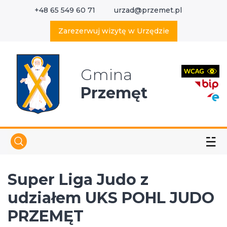
+48 65 549 60 71
urzad@przemet.pl
X
Wyszukaj w serwisie
Zarezerwuj wizytę w Urzędzie
Gmina
Przemęt
☱
Super Liga Judo z
udziałem UKS POHL JUDO
PRZEMĘT