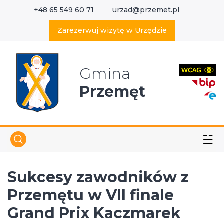
+48 65 549 60 71
urzad@przemet.pl
X
Wyszukaj w serwisie
Zarezerwuj wizytę w Urzędzie
Gmina
Przemęt
☱
Sukcesy zawodników z
Przemętu w VII finale
Grand Prix Kaczmarek