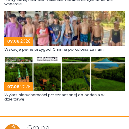
wsparcie
07.08
.2026
Wakacje pełne przygód. Gminna półkolonia za nami
07.08
.2026
Wykaz nieruchomości przeznaczonej do oddania w
dzierżawę
Gmina