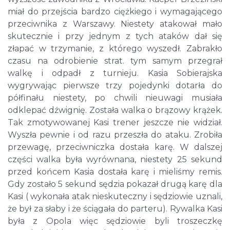
miał do przejścia bardzo ciężkiego i wymagającego
przeciwnika z Warszawy. Niestety atakował mało
skutecznie i przy jednym z tych ataków dał się
złapać w trzymanie, z którego wyszedł. Zabrakło
czasu na odrobienie strat. tym samym przegrał
walkę i odpadł z turnieju. Kasia Sobierajska
wygrywając pierwsze trzy pojedynki dotarła do
półfinału niestety, po chwili nieuwagi musiała
odklepać dźwignię. Została walka o brązowy krążek.
Tak zmotywowanej Kasi trener jeszcze nie widział.
Wyszła pewnie i od razu przeszła do ataku. Zrobiła
przewagę, przeciwniczka dostała karę. W dalszej
części walka była wyrównana, niestety 25 sekund
przed końcem Kasia dostała karę i mieliśmy remis.
Gdy zostało 5 sekund sędzia pokazał drugą karę dla
Kasi ( wykonała atak nieskuteczny i sędziowie uznali,
że był za słaby i że ściągała do parteru). Rywalka Kasi
była z Opola więc sędziowie byli troszeczkę