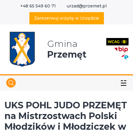
+48 65 549 60 71
urzad@przemet.pl
X
Wyszukaj w serwisie
Zarezerwuj wizytę w Urzędzie
Gmina
Przemęt
☱
UKS POHL JUDO PRZEMĘT
na Mistrzostwach Polski
Młodzików i Młodziczek w