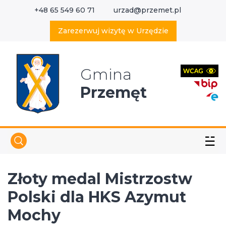
+48 65 549 60 71
urzad@przemet.pl
X
Wyszukaj w serwisie
Zarezerwuj wizytę w Urzędzie
Gmina
Przemęt
☱
Złoty medal Mistrzostw
Polski dla HKS Azymut
Mochy