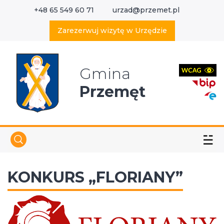
+48 65 549 60 71
urzad@przemet.pl
X
Wyszukaj w serwisie
Zarezerwuj wizytę w Urzędzie
Gmina
Przemęt
☱
KONKURS „FLORIANY”