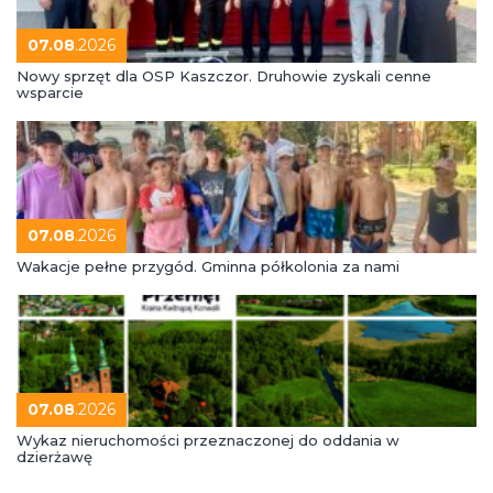
07.08
.2026
Nowy sprzęt dla OSP Kaszczor. Druhowie zyskali cenne
wsparcie
07.08
.2026
Wakacje pełne przygód. Gminna półkolonia za nami
07.08
.2026
Wykaz nieruchomości przeznaczonej do oddania w
dzierżawę