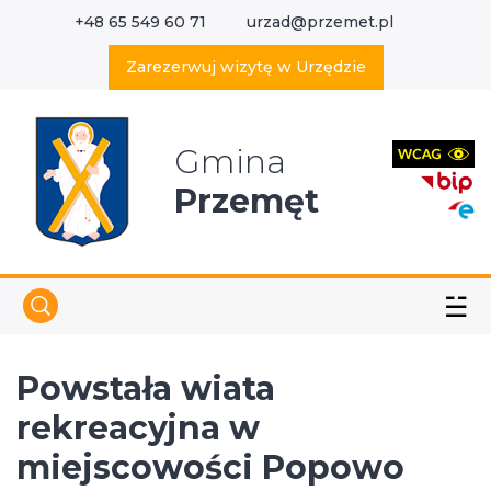
+48 65 549 60 71
urzad@przemet.pl
X
Wyszukaj w serwisie
Zarezerwuj wizytę w Urzędzie
Gmina
Przemęt
☱
Powstała wiata
rekreacyjna w
miejscowości Popowo