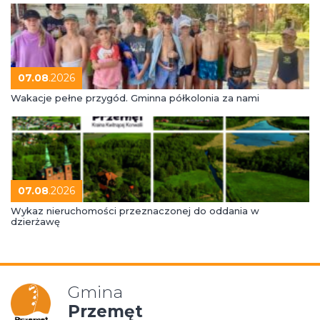
07.08
.2026
Wakacje pełne przygód. Gminna półkolonia za nami
07.08
.2026
Wykaz nieruchomości przeznaczonej do oddania w
dzierżawę
Gmina
Przemęt