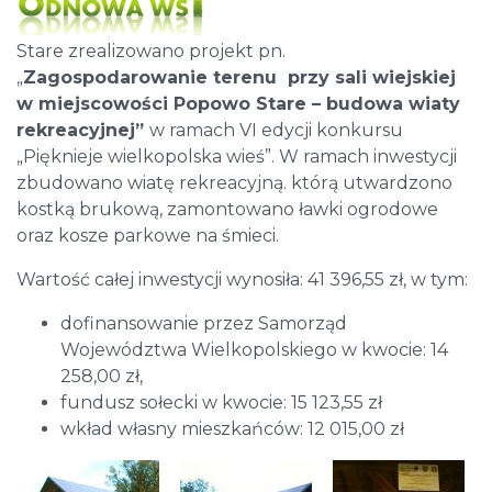
Stare zrealizowano projekt pn.
„
Zagospodarowanie terenu przy sali wiejskiej
w miejscowości Popowo Stare – budowa wiaty
rekreacyjnej”
w ramach VI edycji konkursu
„Pięknieje wielkopolska wieś”. W ramach inwestycji
zbudowano wiatę rekreacyjną. którą utwardzono
kostką brukową, zamontowano ławki ogrodowe
oraz kosze parkowe na śmieci.
Wartość całej inwestycji wynosiła: 41 396,55 zł, w tym:
dofinansowanie przez Samorząd
Województwa Wielkopolskiego w kwocie: 14
258,00 zł,
fundusz sołecki w kwocie: 15 123,55 zł
wkład własny mieszkańców: 12 015,00 zł