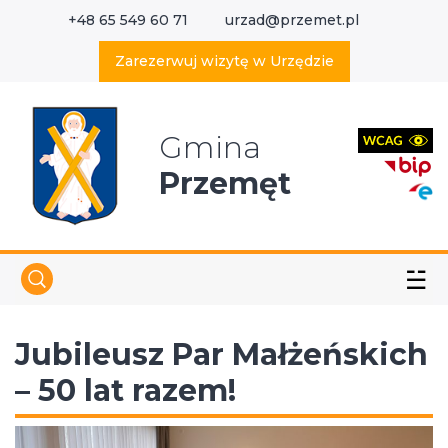
+48 65 549 60 71
urzad@przemet.pl
X
Wyszukaj w serwisie
Zarezerwuj wizytę w Urzędzie
Gmina
Przemęt
☱
Jubileusz Par Małżeńskich
– 50 lat razem!