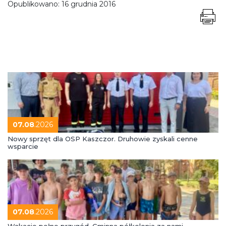
Opublikowano:
16 grudnia 2016
07.08
.2026
Nowy sprzęt dla OSP Kaszczor. Druhowie zyskali cenne
wsparcie
07.08
.2026
Wakacje pełne przygód. Gminna półkolonia za nami