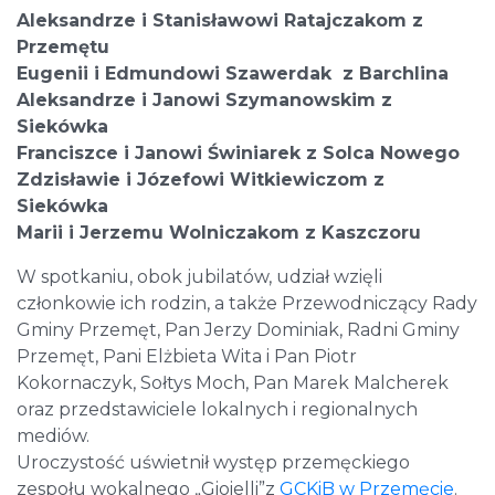
Aleksandrze i Stanisławowi Ratajczakom z
Przemętu
Eugenii i Edmundowi Szawerdak z Barchlina
Aleksandrze i Janowi Szymanowskim z
Siekówka
Franciszce i Janowi Świniarek z Solca Nowego
Zdzisławie i Józefowi Witkiewiczom z
Siekówka
Marii i Jerzemu Wolniczakom z Kaszczoru
W spotkaniu, obok jubilatów, udział wzięli
członkowie ich rodzin, a także Przewodniczący Rady
Gminy Przemęt, Pan Jerzy Dominiak, Radni Gminy
Przemęt, Pani Elżbieta Wita i Pan Piotr
Kokornaczyk, Sołtys Moch, Pan Marek Malcherek
oraz przedstawiciele lokalnych i regionalnych
mediów.
Uroczystość uświetnił występ przemęckiego
zespołu wokalnego „Gioielli”z
GCKiB w Przemęcie
.