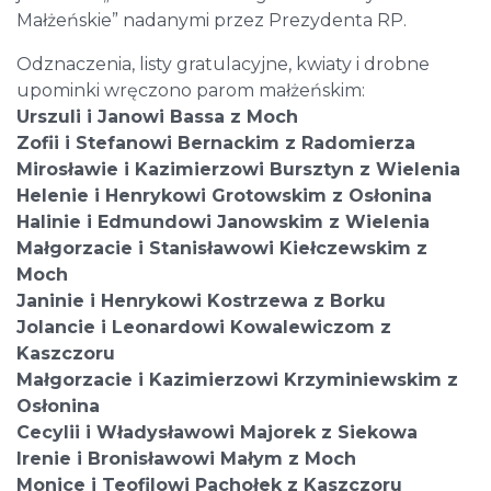
Małżeńskie” nadanymi przez Prezydenta RP.
Odznaczenia, listy gratulacyjne, kwiaty i drobne
upominki wręczono parom małżeńskim:
Urszuli i Janowi Bassa z Moch
Zofii i Stefanowi Bernackim z Radomierza
Mirosławie i Kazimierzowi Bursztyn z Wielenia
Helenie i Henrykowi Grotowskim z Osłonina
Halinie i Edmundowi Janowskim z Wielenia
Małgorzacie i Stanisławowi Kiełczewskim z
Moch
Janinie i Henrykowi Kostrzewa z Borku
Jolancie i Leonardowi Kowalewiczom z
Kaszczoru
Małgorzacie i Kazimierzowi Krzyminiewskim z
Osłonina
Cecylii i Władysławowi Majorek z Siekowa
Irenie i Bronisławowi Małym z Moch
Monice i Teofilowi Pachołek z Kaszczoru