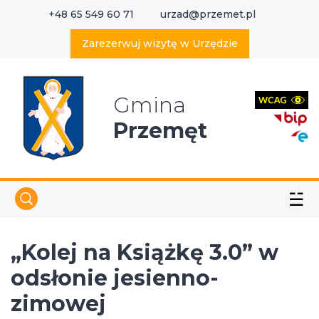
+48 65 549 60 71
urzad@przemet.pl
X
Wyszukaj w serwisie
Zarezerwuj wizytę w Urzędzie
Gmina
Przemęt
☱
„Kolej na Książkę 3.0” w
odsłonie jesienno-
zimowej