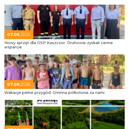
07.08
.2026
Nowy sprzęt dla OSP Kaszczor. Druhowie zyskali cenne
wsparcie
07.08
.2026
Wakacje pełne przygód. Gminna półkolonia za nami