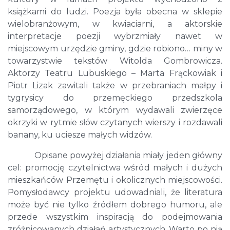
książkami do ludzi. Poezja była obecna w sklepie
wielobranżowym, w kwiaciarni, a aktorskie
interpretacje poezji wybrzmiały nawet w
miejscowym urzędzie gminy, gdzie robiono… miny w
towarzystwie tekstów Witolda Gombrowicza.
Aktorzy Teatru Lubuskiego – Marta Frąckowiak i
Piotr Lizak zawitali także w przebraniach małpy i
tygrysicy do przemęckiego przedszkola
samorządowego, w którym wydawali zwierzęce
okrzyki w rytmie słów czytanych wierszy i rozdawali
banany, ku uciesze małych widzów.
Opisane powyżej działania miały jeden główny
cel: promocję czytelnictwa wśród małych i dużych
mieszkańców Przemętu i okolicznych miejscowości.
Pomysłodawcy projektu udowadniali, że literatura
może być nie tylko źródłem dobrego humoru, ale
przede wszystkim inspiracją do podejmowania
zróżnicowanych działań artystycznych. Warto po nią