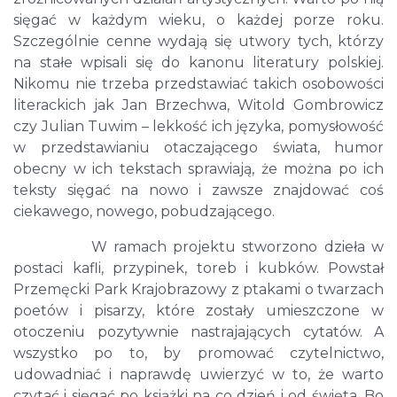
sięgać w każdym wieku, o każdej porze roku.
Szczególnie cenne wydają się utwory tych, którzy
na stałe wpisali się do kanonu literatury polskiej.
Nikomu nie trzeba przedstawiać takich osobowości
literackich jak Jan Brzechwa, Witold Gombrowicz
czy Julian Tuwim – lekkość ich języka, pomysłowość
w przedstawianiu otaczającego świata, humor
obecny w ich tekstach sprawiają, że można po ich
teksty sięgać na nowo i zawsze znajdować coś
ciekawego, nowego, pobudzającego.
W ramach projektu stworzono dzieła w
postaci kafli, przypinek, toreb i kubków. Powstał
Przemęcki Park Krajobrazowy z ptakami o twarzach
poetów i pisarzy, które zostały umieszczone w
otoczeniu pozytywnie nastrajających cytatów. A
wszystko po to, by promować czytelnictwo,
udowadniać i naprawdę uwierzyć w to, że warto
czytać i sięgać po książki na co dzień i od święta. Bo