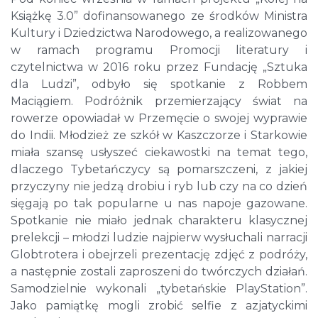
Książkę 3.0” dofinansowanego ze środków Ministra
Kultury i Dziedzictwa Narodowego, a realizowanego
w ramach programu Promocji literatury i
czytelnictwa w 2016 roku przez Fundację „Sztuka
dla Ludzi”, odbyło się spotkanie z Robbem
Maciągiem. Podróżnik przemierzający świat na
rowerze opowiadał w Przemęcie o swojej wyprawie
do Indii. Młodzież ze szkół w Kaszczorze i Starkowie
miała szansę usłyszeć ciekawostki na temat tego,
dlaczego Tybetańczycy są pomarszczeni, z jakiej
przyczyny nie jedzą drobiu i ryb lub czy na co dzień
sięgają po tak popularne u nas napoje gazowane.
Spotkanie nie miało jednak charakteru klasycznej
prelekcji – młodzi ludzie najpierw wysłuchali narracji
Globtrotera i obejrzeli prezentację zdjęć z podróży,
a następnie zostali zaproszeni do twórczych działań.
Samodzielnie wykonali „tybetańskie PlayStation”.
Jako pamiątkę mogli zrobić selfie z azjatyckimi