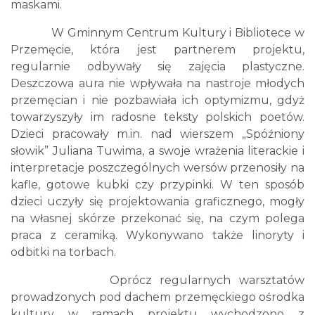
maskami.
W Gminnym Centrum Kultury i Bibliotece w
Przemęcie, która jest partnerem projektu,
regularnie odbywały się zajęcia plastyczne.
Deszczowa aura nie wpływała na nastroje młodych
przemęcian i nie pozbawiała ich optymizmu, gdyż
towarzyszyły im radosne teksty polskich poetów.
Dzieci pracowały m.in. nad wierszem „Spóźniony
słowik” Juliana Tuwima, a swoje wrażenia literackie i
interpretacje poszczególnych wersów przenosiły na
kafle, gotowe kubki czy przypinki. W ten sposób
dzieci uczyły się projektowania graficznego, mogły
na własnej skórze przekonać się, na czym polega
praca z ceramiką. Wykonywano także linoryty i
odbitki na torbach.
Oprócz regularnych warsztatów
prowadzonych pod dachem przemęckiego ośrodka
kultury w ramach projektu wychodzono z