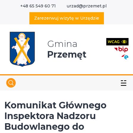
+48 65 549 60 71
urzad@przemet.pl
X
Wyszukaj w serwisie
Zarezerwuj wizytę w Urzędzie
Gmina
Przemęt
☱
Komunikat Głównego
Inspektora Nadzoru
Budowlanego do