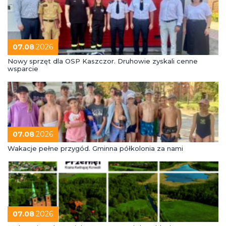
07.08
.2026
Nowy sprzęt dla OSP Kaszczor. Druhowie zyskali cenne
wsparcie
07.08
.2026
Wakacje pełne przygód. Gminna półkolonia za nami
07.08
.2026