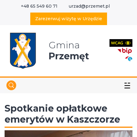
+48 65 549 60 71
urzad@przemet.pl
X
Wyszukaj w serwisie
Zarezerwuj wizytę w Urzędzie
Gmina
Przemęt
☱
Spotkanie opłatkowe
emerytów w Kaszczorze