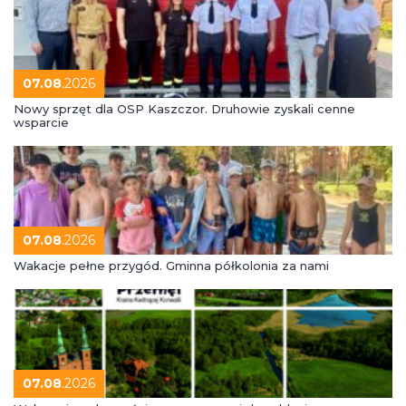
07.08
.2026
Nowy sprzęt dla OSP Kaszczor. Druhowie zyskali cenne
wsparcie
07.08
.2026
Wakacje pełne przygód. Gminna półkolonia za nami
07.08
.2026