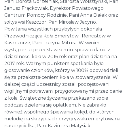
Pani Dorota Gorzelniak, Starosta Wolsztyński, Pan
Janusz Frąckowiak, Dyrektor Powiatowego
Centrum Pomocy Rodzinie, Pani Anna Białek oraz
sołtys wsi Kaszczor, Pan Mirosław Jacyno.
Powitania wszystkich przybyłych dokonała
Przewodnicząca Koła Emerytów i Rencistów w
Kaszczorze, Pani Lucyna Mitura. W swoim
wystąpieniu przedstawiła m.in. sprawozdanie z
działalności koła w 2016 rok oraz plan działania na
2017 rok. Ważnym punktem spotkania było
głosowanie członków, którzy w 100% opowiedzieli
się za przekształceniem koła w stowarzyszenie. W
dalszej części uczestnicy zostali poczęstowani
wigilijnymi potrawami przygotowanymi przez panie
z koła. Świąteczne życzenia przekazano sobie
podczas dzielenia się opłatkiem. Nie zabrakło
również wspólnego śpiewania kolęd, do których
melodię na skrzypcach przygrywała emerytowana
nauczycielka, Pani Kazimiera Matysiak.