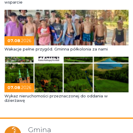
wsparcie
07.08
.2026
Wakacje pełne przygód. Gminna półkolonia za nami
07.08
.2026
Wykaz nieruchomości przeznaczonej do oddania w
dzierżawę
Gmina