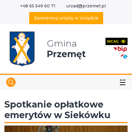
+48 65 549 60 71
urzad@przemet.pl
X
Wyszukaj w serwisie
Zarezerwuj wizytę w Urzędzie
Gmina
Przemęt
☱
Spotkanie opłatkowe
emerytów w Siekówku