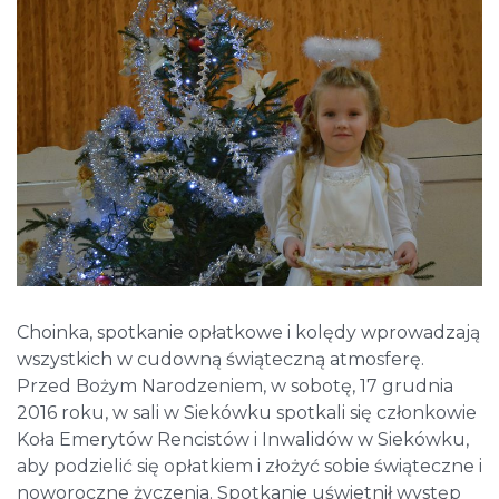
Choinka, spotkanie opłatkowe i kolędy wprowadzają
wszystkich w cudowną świąteczną atmosferę.
Przed Bożym Narodzeniem, w sobotę, 17 grudnia
2016 roku, w sali w Siekówku spotkali się członkowie
Koła Emerytów Rencistów i Inwalidów w Siekówku,
aby podzielić się opłatkiem i złożyć sobie świąteczne i
noworoczne życzenia. Spotkanie uświetnił występ