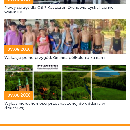
Nowy sprzęt dla OSP Kaszczor. Druhowie zyskali cenne
wsparcie
07.08
.2026
Wakacje pełne przygód. Gminna półkolonia za nami
07.08
.2026
Wykaz nieruchomości przeznaczonej do oddania w
dzierżawę