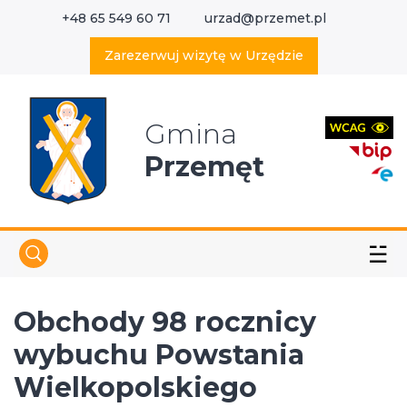
+48 65 549 60 71
urzad@przemet.pl
X
Wyszukaj w serwisie
Zarezerwuj wizytę w Urzędzie
Gmina
Przemęt
☱
Obchody 98 rocznicy
wybuchu Powstania
Wielkopolskiego