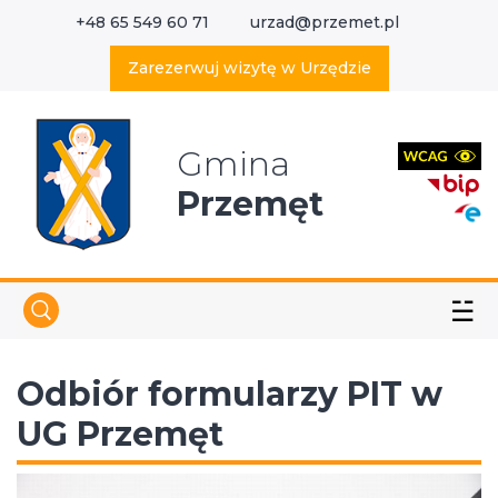
+48 65 549 60 71
urzad@przemet.pl
X
Wyszukaj w serwisie
Zarezerwuj wizytę w Urzędzie
Gmina
Przemęt
☱
Odbiór formularzy PIT w
UG Przemęt