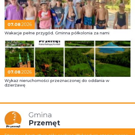
07.08
.2026
Wakacje pełne przygód. Gminna półkolonia za nami
07.08
.2026
Wykaz nieruchomości przeznaczonej do oddania w
dzierżawę
Gmina
Przemęt