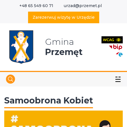
+48 65 549 60 71
urzad@przemet.pl
X
Wyszukaj w serwisie
Zarezerwuj wizytę w Urzędzie
Gmina
Przemęt
☱
Samoobrona Kobiet