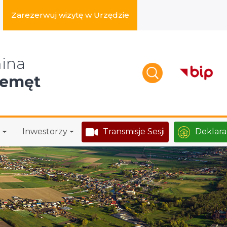
Zarezerwuj wizytę w Urzędzie
zukaj w serwisie
ina
zemęt
Inwestorzy
Transmisje Sesji
Deklara