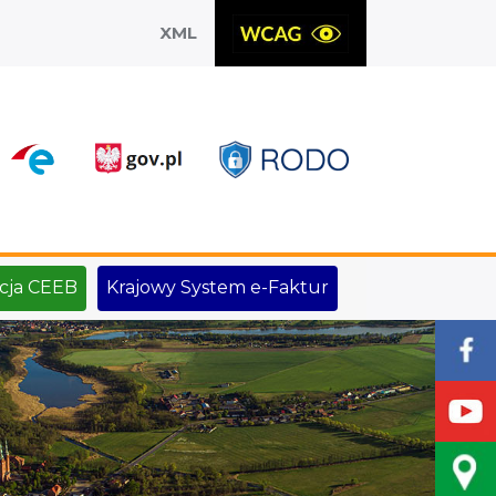
XML
X
cja CEEB
Krajowy System e-Faktur