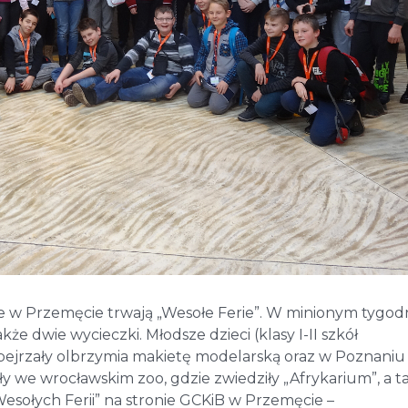
 w Przemęcie trwają „Wesołe Ferie”. W minionym tygod
e dwie wycieczki. Młodsze dzieci (klasy I-II szkół
ejrzały olbrzymia makietę modelarską oraz w Poznaniu
były we wrocławskim zoo, gdzie zwiedziły „Afrykarium”, a t
 „Wesołych Ferii” na stronie GCKiB w Przemęcie –