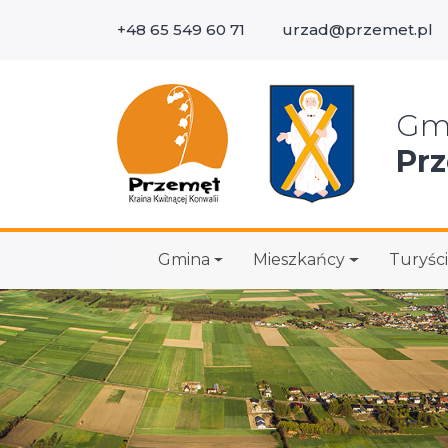
+48 65 549 60 71
urzad@przemet.pl
Wys
Gm
Pr
Gmina
Mieszkańcy
Turyści