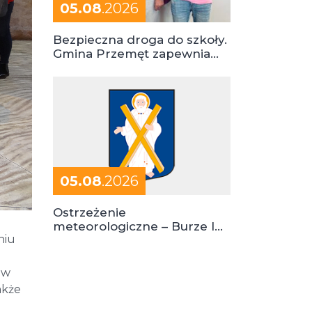
05.08
.2026
Bezpieczna droga do szkoły.
Gmina Przemęt zapewnia
dowóz do szkół i ośrodków
05.08
.2026
Ostrzeżenie
meteorologiczne – Burze I
niu
stopień zagrożenia
 w
akże