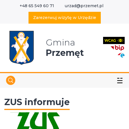
+48 65 549 60 71
urzad@przemet.pl
X
Wyszukaj w serwisie
Zarezerwuj wizytę w Urzędzie
Gmina
Przemęt
☱
ZUS informuje