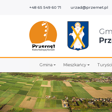
+48 65 549 60 71
urzad@przemet.pl
Wys
Gm
Pr
Gmina
Mieszkańcy
Turyści