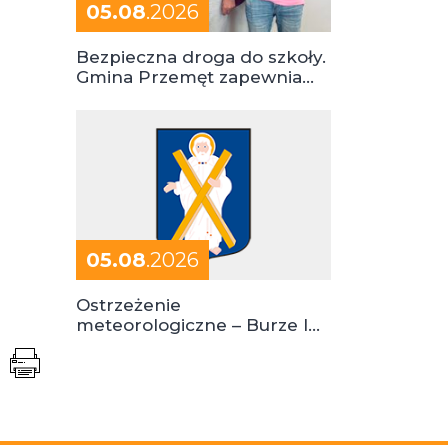
05.08
.2026
Bezpieczna droga do szkoły.
Gmina Przemęt zapewnia
dowóz do szkół i ośrodków
05.08
.2026
Ostrzeżenie
meteorologiczne – Burze I
stopień zagrożenia