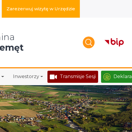
Zarezerwuj wizytę w Urzędzie
zukaj w serwisie
ina
zemęt
Inwestorzy
Transmisje Sesji
Deklara