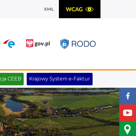
XML
X
cja CEEB
Krajowy System e-Faktur