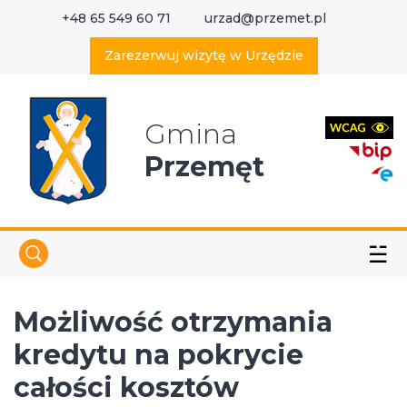
+48 65 549 60 71
urzad@przemet.pl
X
Wyszukaj w serwisie
Zarezerwuj wizytę w Urzędzie
Gmina
Przemęt
☱
Możliwość otrzymania
kredytu na pokrycie
całości kosztów