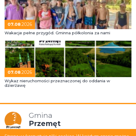
07.08
.2026
Wakacje pełne przygód. Gminna półkolonia za nami
07.08
.2026
Wykaz nieruchomości przeznaczonej do oddania w
dzierżawę
Gmina
Przemęt