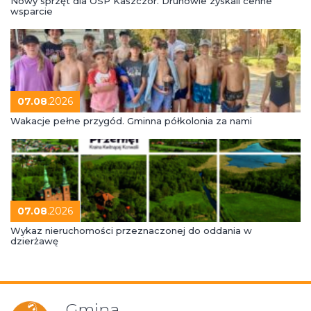
Nowy sprzęt dla OSP Kaszczor. Druhowie zyskali cenne
wsparcie
07.08
.2026
Wakacje pełne przygód. Gminna półkolonia za nami
07.08
.2026
Wykaz nieruchomości przeznaczonej do oddania w
dzierżawę
Gmina