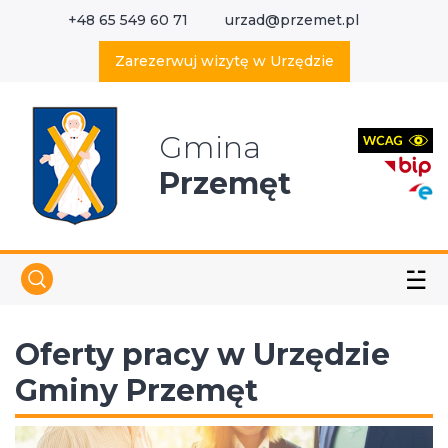
+48 65 549 60 71
urzad@przemet.pl
X
Wyszukaj w serwisie
Zarezerwuj wizytę w Urzędzie
Gmina
Przemęt
☱
Oferty pracy w Urzędzie
Gminy Przemęt