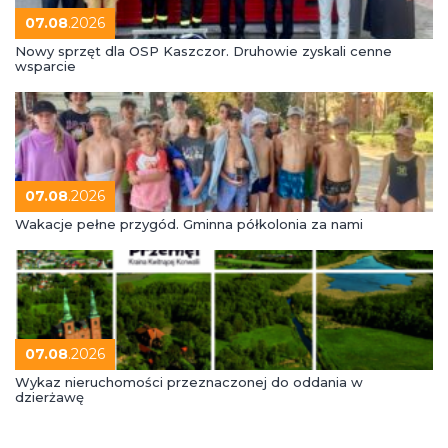
07.08
.2026
Nowy sprzęt dla OSP Kaszczor. Druhowie zyskali cenne
wsparcie
07.08
.2026
Wakacje pełne przygód. Gminna półkolonia za nami
07.08
.2026
Wykaz nieruchomości przeznaczonej do oddania w
dzierżawę