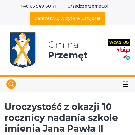
+48 65 549 60 71
urzad@przemet.pl
X
Wyszukaj w serwisie
Zarezerwuj wizytę w Urzędzie
Gmina
Przemęt
☱
Uroczystość z okazji 10
rocznicy nadania szkole
imienia Jana Pawła II