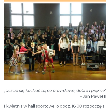
„Uczcie się kochać to, co prawdziwe, dobre i piękne”
– Jan Paweł II
1 kwietnia w hali sportowej o godz. 18.00 rozpoczęła