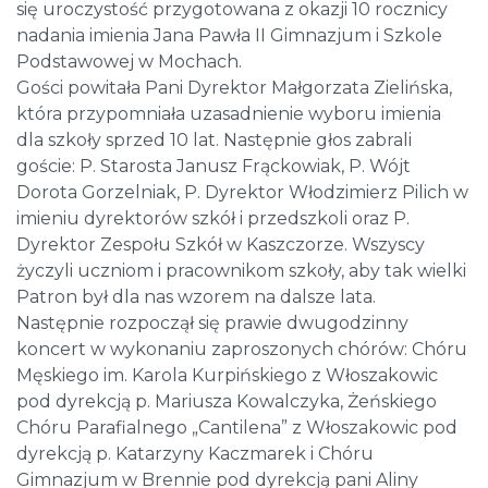
się uroczystość przygotowana z okazji 10 rocznicy
nadania imienia Jana Pawła II Gimnazjum i Szkole
Podstawowej w Mochach.
Gości powitała Pani Dyrektor Małgorzata Zielińska,
która przypomniała uzasadnienie wyboru imienia
dla szkoły sprzed 10 lat. Następnie głos zabrali
goście: P. Starosta Janusz Frąckowiak, P. Wójt
Dorota Gorzelniak, P. Dyrektor Włodzimierz Pilich w
imieniu dyrektorów szkół i przedszkoli oraz P.
Dyrektor Zespołu Szkół w Kaszczorze. Wszyscy
życzyli uczniom i pracownikom szkoły, aby tak wielki
Patron był dla nas wzorem na dalsze lata.
Następnie rozpoczął się prawie dwugodzinny
koncert w wykonaniu zaproszonych chórów: Chóru
Męskiego im. Karola Kurpińskiego z Włoszakowic
pod dyrekcją p. Mariusza Kowalczyka, Żeńskiego
Chóru Parafialnego „Cantilena” z Włoszakowic pod
dyrekcją p. Katarzyny Kaczmarek i Chóru
Gimnazjum w Brennie pod dyrekcją pani Aliny