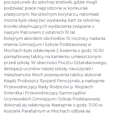
poczęstunek do szkolnej stołówki, gdzie mogli
podziwiać prace nagrodzone w konkursie
plastycznym. Na szkolnym korytarzu natomiast
można było obejrzeć wystawkę kart ze szkolnej
kroniki obejmujących wydarzenia związane z
naszym Patronem z ostatnich 10 lat.
Kolejnym akordem obchodów 10 rocznicy nadania
imienia Gimnazjum i Szkole Podstawowej w
Mochach było odsłonięcie 2 kwietnia o godz. 10.30
pamiątkowej tablicy na kamieniu umieszczonym
przed szkołą. W obecności Pocztu Sztandarowego,
delegacji uczniów naszej szkoły, nauczycieli i
mieszkańców Moch poświęcenia tablicy dokonał
Ksiądz Proboszcz Ryszard Penczyński, a następnie
Przewodniczący Rady Rodziców p. Wojciech
Smerdka i Przewodniczący Samorządów
Uczniowskich Gimnazjum i Szkoły Podstawowej
dokonali jej odsłonięcia. Następnie o godz. 11.00 w
Kościele Parafialnym w Mochach odbyła się