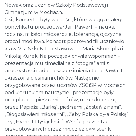
Nowak oraz uczniów Szkoły Podstawowej i
Gimnazjum w Mochach.
Osią koncertu były wartości, które w ciągu całego
pontyfikatu propagował Jan Paweł II – nauka,
rodzina, miłość i miłosierdzie, tolerancja, ojczyzna,
praca i modlitwa. Koncert poprowadzili uczniowie
klasy VI a Szkoły Podstawowej – Maria Skorupka i
Mikołaj Kurek. Na początek chwila wspomnień –
prezentacja multimedialna z fotografiami z
uroczystości nadania szkole imienia Jana Pawła II
okraszona pieśniami chórów. Następnie
przygotowane przez uczniów ZSGiSP w Mochach
pod kierunkiem nauczycieli prezentacje były
przeplatane pieśniami chórów, m.in. ukochaną
przez Papieża „Barką”, pieśniami „Zostań z nami”,
„Błogosławieni miłosierni”, „Żeby Polska była Polską”
czy „Hymn III tysiąclecia”. Wśród prezentacji
przygotowanych przez młodzież były scenki