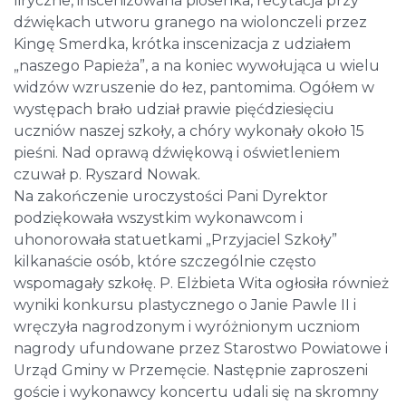
liryczne, inscenizowana piosenka, recytacja przy
dźwiękach utworu granego na wiolonczeli przez
Kingę Smerdka, krótka inscenizacja z udziałem
„naszego Papieża”, a na koniec wywołująca u wielu
widzów wzruszenie do łez, pantomima. Ogółem w
występach brało udział prawie pięćdziesięciu
uczniów naszej szkoły, a chóry wykonały około 15
pieśni. Nad oprawą dźwiękową i oświetleniem
czuwał p. Ryszard Nowak.
Na zakończenie uroczystości Pani Dyrektor
podziękowała wszystkim wykonawcom i
uhonorowała statuetkami „Przyjaciel Szkoły”
kilkanaście osób, które szczególnie często
wspomagały szkołę. P. Elżbieta Wita ogłosiła również
wyniki konkursu plastycznego o Janie Pawle II i
wręczyła nagrodzonym i wyróżnionym uczniom
nagrody ufundowane przez Starostwo Powiatowe i
Urząd Gminy w Przemęcie. Następnie zaproszeni
goście i wykonawcy koncertu udali się na skromny