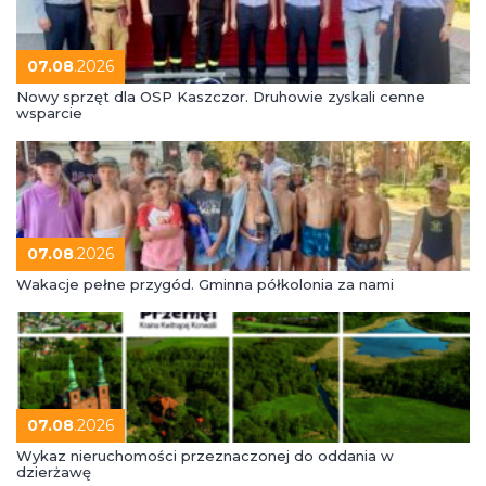
07.08
.2026
Nowy sprzęt dla OSP Kaszczor. Druhowie zyskali cenne
wsparcie
07.08
.2026
Wakacje pełne przygód. Gminna półkolonia za nami
07.08
.2026
Wykaz nieruchomości przeznaczonej do oddania w
dzierżawę