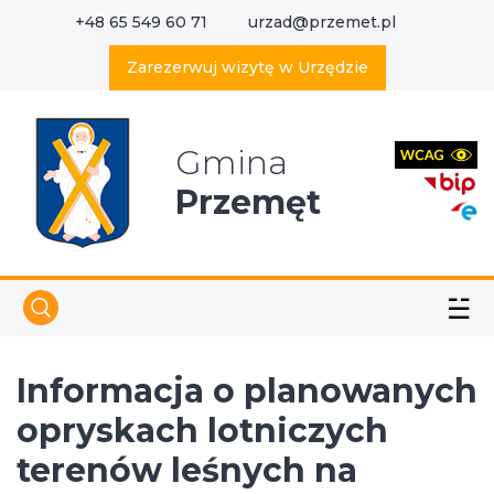
+48 65 549 60 71
urzad@przemet.pl
X
Wyszukaj w serwisie
Zarezerwuj wizytę w Urzędzie
Gmina
Przemęt
☱
Informacja o planowanych
opryskach lotniczych
terenów leśnych na