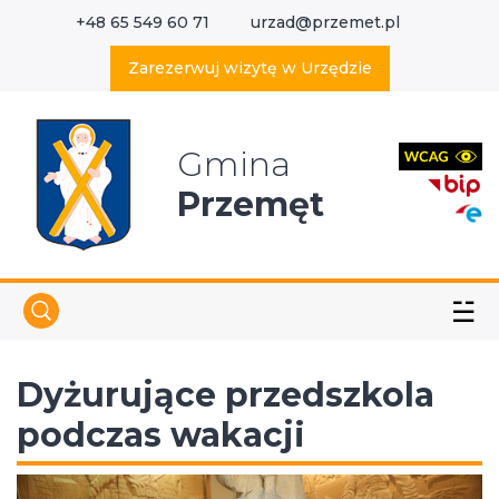
+48 65 549 60 71
urzad@przemet.pl
X
Wyszukaj w serwisie
Zarezerwuj wizytę w Urzędzie
Gmina
Przemęt
☱
Dyżurujące przedszkola
podczas wakacji