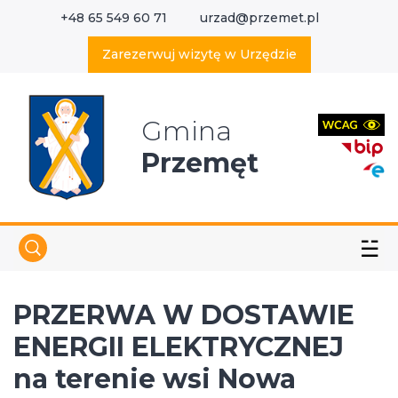
+48 65 549 60 71
urzad@przemet.pl
X
Wyszukaj w serwisie
Zarezerwuj wizytę w Urzędzie
Gmina
Przemęt
☱
PRZERWA W DOSTAWIE
ENERGII ELEKTRYCZNEJ
na terenie wsi Nowa