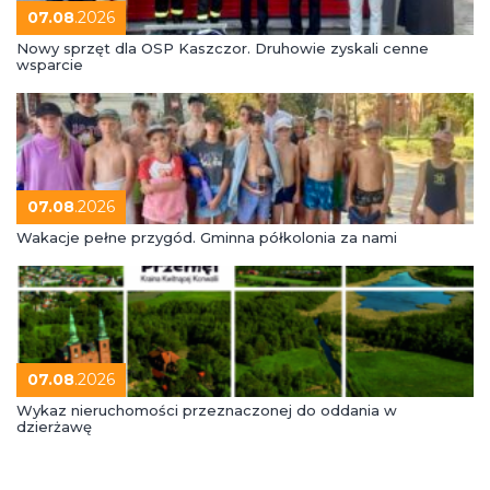
07.08
.2026
Nowy sprzęt dla OSP Kaszczor. Druhowie zyskali cenne
wsparcie
07.08
.2026
Wakacje pełne przygód. Gminna półkolonia za nami
07.08
.2026
Wykaz nieruchomości przeznaczonej do oddania w
dzierżawę