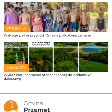
07.08
.2026
Wakacje pełne przygód. Gminna półkolonia za nami
07.08
.2026
Wykaz nieruchomości przeznaczonej do oddania w
dzierżawę
Gmina
Przemęt