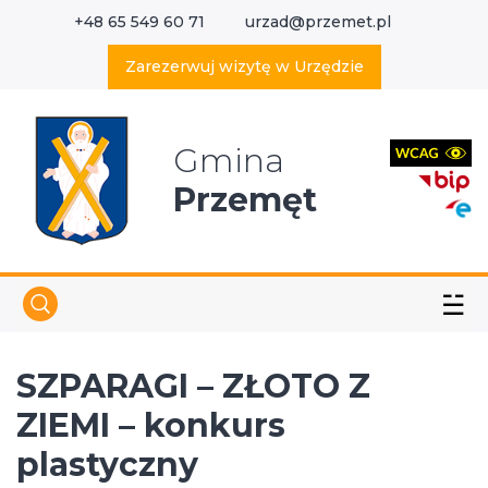
+48 65 549 60 71
urzad@przemet.pl
X
Wyszukaj w serwisie
Zarezerwuj wizytę w Urzędzie
Gmina
Przemęt
☱
SZPARAGI – ZŁOTO Z
ZIEMI – konkurs
plastyczny