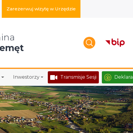
Zarezerwuj wizytę w Urzędzie
zukaj w serwisie
ina
zemęt
Inwestorzy
Transmisje Sesji
Deklara