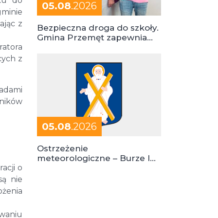
ku do
05.08
.2026
gminie
ając z
Bezpieczna droga do szkoły.
Gmina Przemęt zapewnia
ratora
dowóz do szkół i ośrodków
cych z
padami
tników
05.08
.2026
Ostrzeżenie
meteorologiczne – Burze I
acji o
stopień zagrożenia
są nie
żenia
ywaniu