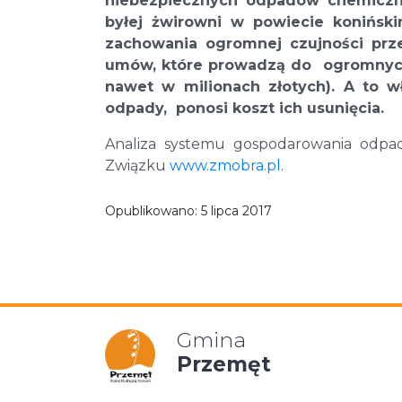
niebezpiecznych odpadów chemiczny
byłej żwirowni w powiecie konińs
zachowania ogromnej czujności prze
umów, które prowadzą do ogromnych 
nawet w milionach złotych). A to wł
odpady, ponosi koszt ich usunięcia.
Analiza systemu gospodarowania odpa
Związku
www.zmobra.pl
.
Opublikowano:
5 lipca 2017
Gmina
Przemęt