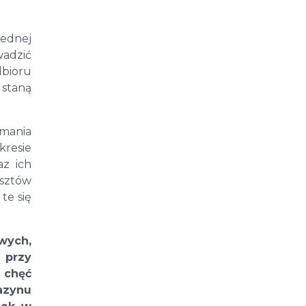
jednej
adzić
dbioru
 staną
ymania
kresie
z ich
sztów
te się
wych,
 przy
 chęć
azynu