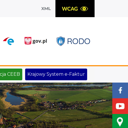
XML
X
cja CEEB
Krajowy System e-Faktur