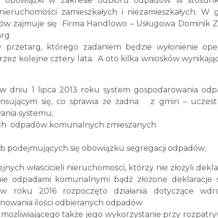
uje obowiązki w zakresie odbioru odpadów w stosun
 nieruchomości zamieszkałych i niezamieszkałych. W 
w zajmuje się Firma Handlowo – Usługowa Dominik Z
rg.
przetarg, którego zadaniem będzie wyłonienie ope
ez kolejne cztery lata. A oto kilka wniosków wynikają
w dniu 1 lipca 2013 roku system gospodarowania od
ansującym się, co sprawia że żadna z gmin – uczes
ania systemu;
nych odpadów komunalnych zmieszanych
sób podejmujących się obowiązku segregacji odpadów;
ych właścicieli nieruchomości, którzy nie złożyli deklar
nie odpadami komunalnymi bądź złożone deklaracje 
 roku 2016 rozpoczęto działania dotyczące wdro
nowania ilości odbieranych odpadów
możliwiającego także jego wykorzystanie przy rozpatr