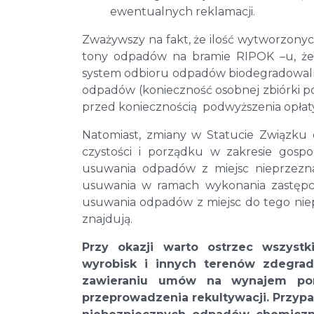
ewentualnych reklamacji.
Zważywszy na fakt, że ilość wytworzonyc
tony odpadów na bramie RIPOK –u, ż
system odbioru odpadów biodegradowalny
odpadów (konieczność osobnej zbiórki po
przed koniecznością podwyższenia opłat
Natomiast, zmiany w Statucie Związku
czystości i porządku w zakresie gosp
usuwania odpadów z miejsc nieprzezn
usuwania w ramach wykonania zastępc
usuwania odpadów z miejsc do tego niep
znajdują.
Przy okazji warto ostrzec wszyst
wyrobisk i innych terenów zdegrad
zawieraniu umów na wynajem pom
przeprowadzenia rekultywacji. Przy