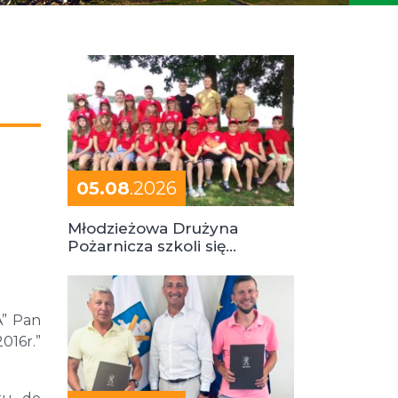
05.08
.2026
Młodzieżowa Drużyna
Pożarnicza szkoli się
podczas obozu
A” Pan
016r.”