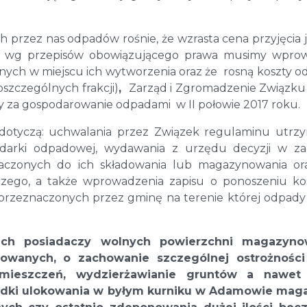
h przez nas odpadów rośnie, że wzrasta cena przyjęcia 
e wg przepisów obowiązującego prawa musimy wprow
ch w miejscu ich wytworzenia oraz że rosną koszty o
szczególnych frakcji)
,
Zarząd i Zgromadzenie Związku
y za gospodarowanie odpadami w II połowie 2017 roku.
 dotyczą: uchwalania przez Związek regulaminu utrz
odarki odpadowej, wydawania z urzędu decyzji w za
aczonych do ich składowania lub magazynowania ora
zego, a także wprowadzenia zapisu o ponoszeniu ko
rzeznaczonych przez gminę na terenie której odpady 
kich posiadaczy wolnych powierzchni magazyno
owanych, o zachowanie szczególnej ostrożności
ieszczeń, wydzierżawianie gruntów a nawet
padki ulokowania w byłym kurniku w Adamowie mag