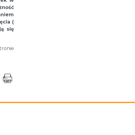
zek w
zność
aniem
cia (
ą się
ronie