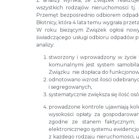
Z analizy wynika, że Związek realiz
wszystkich rodzajów nieruchomości tj.
Przemęt bezpośrednio odbiorem odpadó
Błotnicy, która 4 lata temu wygrała przeta
W roku bieżącym Związek ogłosi nowy 
świadczącego usługi odbioru odpadów prz
analizy:
stworzony i wprowadzony w życie 
komunalnymi jest system samobil
Związku nie dopłaca do funkcjonow
odnotowano wzrost ilości odebra
i segregowanych,
systematycznie zwiększa się ilość o
prowadzone kontrole ujawniają kolejn
wysokości opłaty za gospodarowa
zgodne ze stanem faktycznym; w
elektronicznego systemu ewidencjo
z każdego rodzaju nieruchomości, u