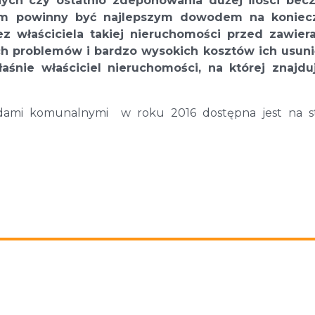
ch czy ostatnio zdeponowania dużej ilości bec
kim powinny być najlepszym dowodem na koniec
z właściciela takiej nieruchomości przed zawier
problemów i bardzo wysokich kosztów ich usunię
aśnie właściciel nieruchomości, na której znajduj
dami komunalnymi w roku 2016 dostępna jest na st