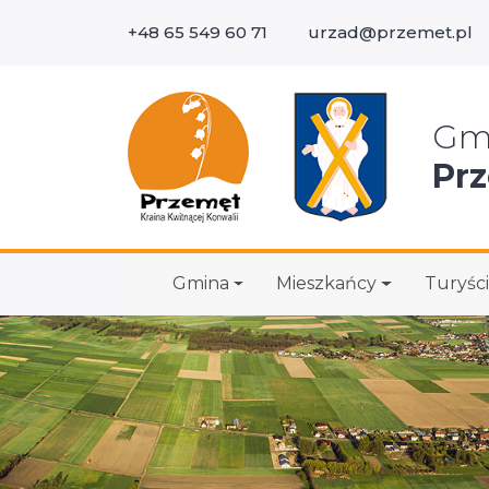
+48 65 549 60 71
urzad@przemet.pl
Wys
Gm
Pr
Gmina
Mieszkańcy
Turyści