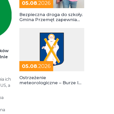
05.08
.2026
Bezpieczna droga do szkoły.
Gmina Przemęt zapewnia
dowóz do szkół i ośrodków
ików
lnie
05.08
.2026
Ostrzeżenie
a ich
meteorologiczne – Burze I
US, a
stopień zagrożenia
ba
 na