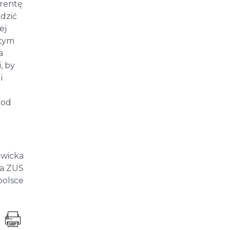
 rentę
edzić
ej
 tym
a
, by
i
pod
wicka
wa ZUS
polsce