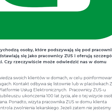
ychodzą osoby, które podszywają się pod pracown
edstawiają się jako pracownicy ZUS i oferują szczegó
gi. Czy rzeczywiście może odwiedzić nas w domu
iedza swoich klientów w domach, w celu poinformowani
ugach. Kontakt odbywa się listownie lub w placówkach Z
 Platformie Usług Elektronicznych. Pracownicy ZUS-u
jubileuszu ukończenia 100 lat życia, ale o tej wizycie oso
iana. Ponadto, wizyta pracownika ZUS w domu klienta
trola zwolnienia lekarskiego. Jeżeli zatem nie jesteśmy