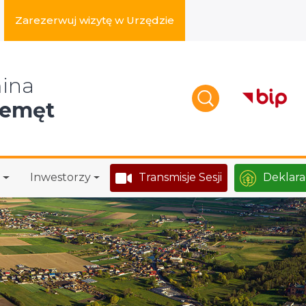
Zarezerwuj wizytę w Urzędzie
zukaj w serwisie
ina
zemęt
Inwestorzy
Transmisje Sesji
Deklara