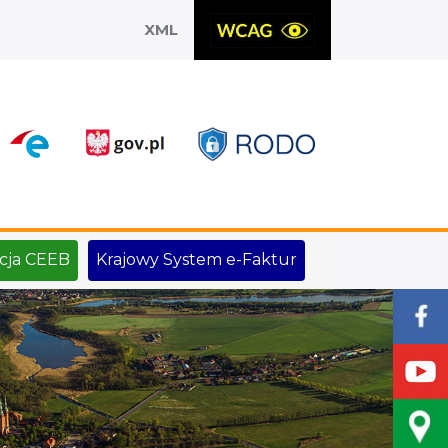
XML
X
cja CEEB
Krajowy System e-Faktur