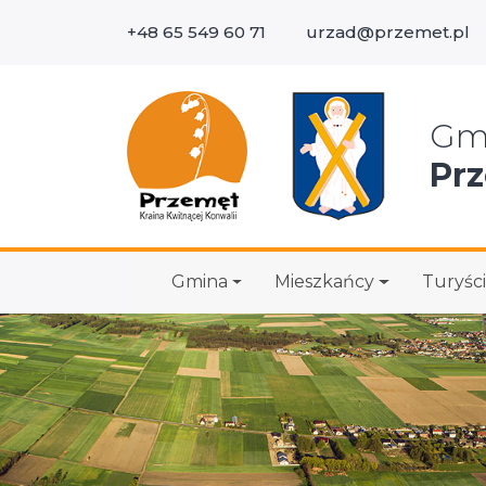
+48 65 549 60 71
urzad@przemet.pl
Wys
Gm
Pr
Gmina
Mieszkańcy
Turyści