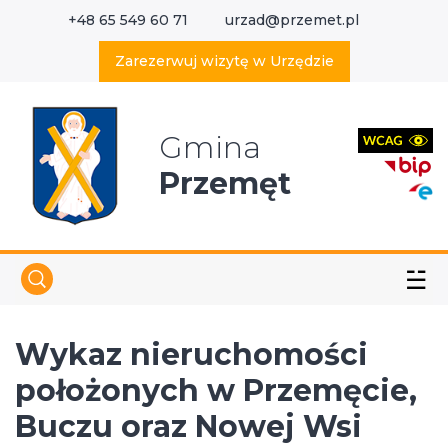
+48 65 549 60 71
urzad@przemet.pl
X
Wyszukaj w serwisie
Zarezerwuj wizytę w Urzędzie
Gmina
Przemęt
☱
Wykaz nieruchomości
położonych w Przemęcie,
Buczu oraz Nowej Wsi