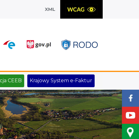
XML
X
cja CEEB
Krajowy System e-Faktur