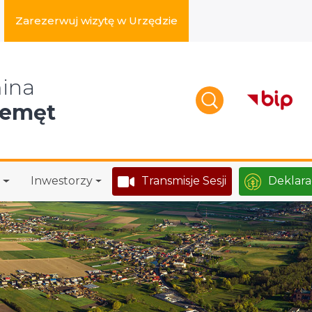
Zarezerwuj wizytę w Urzędzie
zukaj w serwisie
ina
zemęt
Inwestorzy
Transmisje Sesji
Deklara