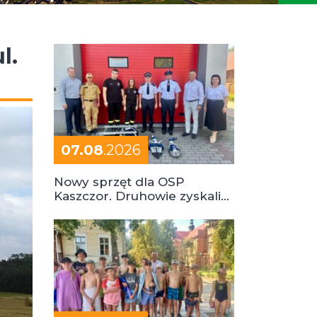
l.
07.08
.2026
Nowy sprzęt dla OSP
Kaszczor. Druhowie zyskali
cenne wsparcie