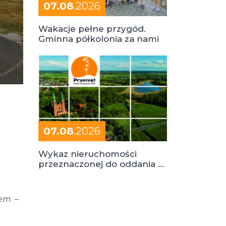
07.08
.2026
Wakacje pełne przygód.
Gminna półkolonia za nami
07.08
.2026
Wykaz nieruchomości
przeznaczonej do oddania w
dzierżawę
iem –