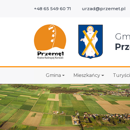
+48 65 549 60 71
urzad@przemet.pl
Wys
Gm
Pr
Gmina
Mieszkańcy
Turyści