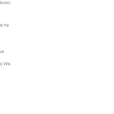
kości
si na
we
 Wsi.