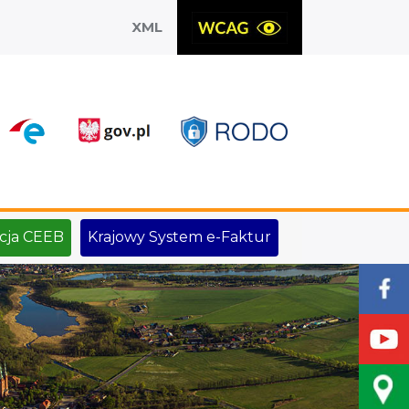
XML
X
cja CEEB
Krajowy System e-Faktur