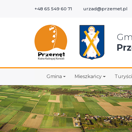
+48 65 549 60 71
urzad@przemet.pl
Wys
Gm
Pr
Gmina
Mieszkańcy
Turyści