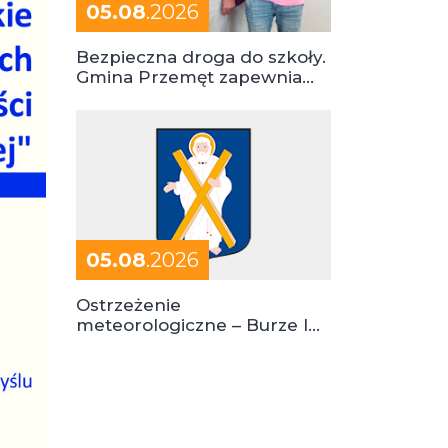
05.08
.2026
Bezpieczna droga do szkoły.
Gmina Przemęt zapewnia
dowóz do szkół i ośrodków
05.08
.2026
Ostrzeżenie
meteorologiczne – Burze I
stopień zagrożenia