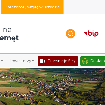
Zarezerwuj wizytę w Urzędzie
zukaj w serwisie
ina
zemęt
Inwestorzy
Transmisje Sesji
Deklara