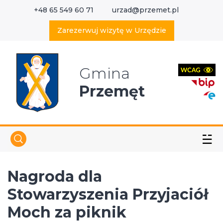
+48 65 549 60 71
urzad@przemet.pl
X
Wyszukaj w serwisie
Zarezerwuj wizytę w Urzędzie
Gmina
Przemęt
☱
Nagroda dla
Stowarzyszenia Przyjaciół
Moch za piknik