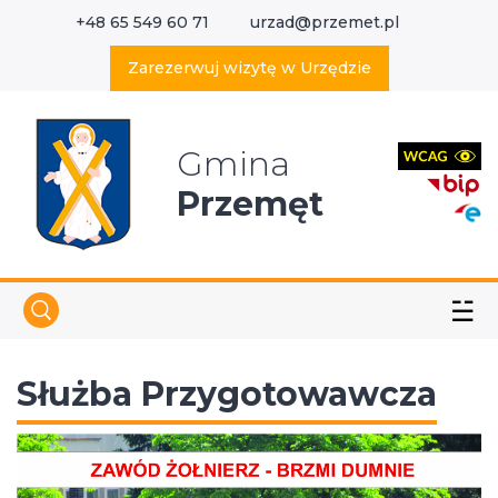
+48 65 549 60 71
urzad@przemet.pl
X
Wyszukaj w serwisie
Zarezerwuj wizytę w Urzędzie
Gmina
Przemęt
☱
Służba Przygotowawcza