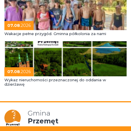
07.08
.2026
Wakacje pełne przygód. Gminna półkolonia za nami
07.08
.2026
Wykaz nieruchomości przeznaczonej do oddania w
dzierżawę
Gmina
Przemęt