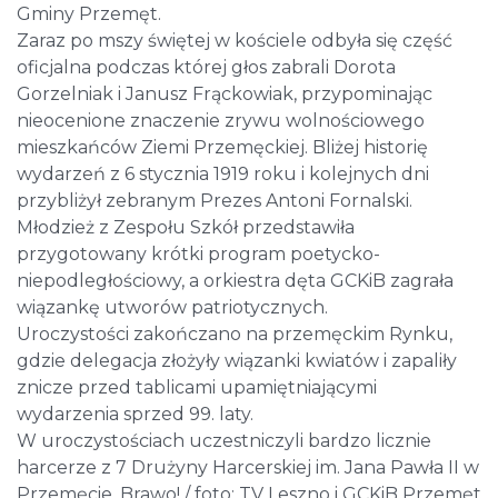
Gminy Przemęt.
Zaraz po mszy świętej w kościele odbyła się część
oficjalna podczas której głos zabrali Dorota
Gorzelniak i Janusz Frąckowiak, przypominając
nieocenione znaczenie zrywu wolnościowego
mieszkańców Ziemi Przemęckiej. Bliżej historię
wydarzeń z 6 stycznia 1919 roku i kolejnych dni
przybliżył zebranym Prezes Antoni Fornalski.
Młodzież z Zespołu Szkół przedstawiła
przygotowany krótki program poetycko-
niepodległościowy, a orkiestra dęta GCKiB zagrała
wiązankę utworów patriotycznych.
Uroczystości zakończano na przemęckim Rynku,
gdzie delegacja złożyły wiązanki kwiatów i zapaliły
znicze przed tablicami upamiętniającymi
wydarzenia sprzed 99. laty.
W uroczystościach uczestniczyli bardzo licznie
harcerze z 7 Drużyny Harcerskiej im. Jana Pawła II w
Przemęcie. Brawo! / foto: TV Leszno i GCKiB Przemęt