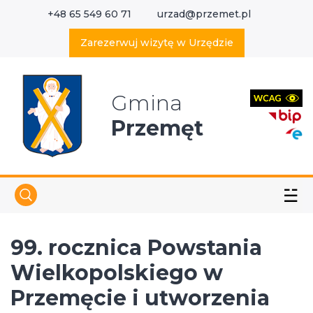
+48 65 549 60 71
urzad@przemet.pl
X
Wyszukaj w serwisie
Zarezerwuj wizytę w Urzędzie
Gmina
Przemęt
☱
99. rocznica Powstania
Wielkopolskiego w
Przemęcie i utworzenia