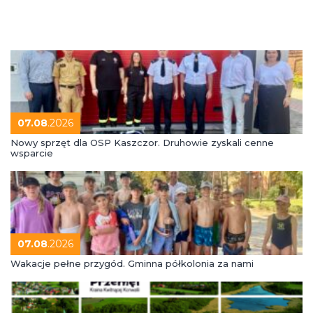
07.08
.2026
Nowy sprzęt dla OSP Kaszczor. Druhowie zyskali cenne
wsparcie
07.08
.2026
Wakacje pełne przygód. Gminna półkolonia za nami