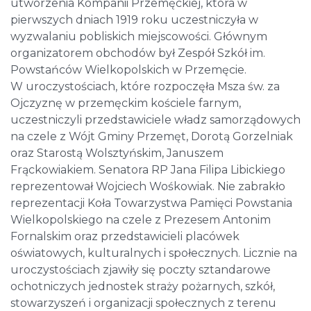
utworzenia Kompanii Przemęckiej, która w
pierwszych dniach 1919 roku uczestniczyła w
wyzwalaniu pobliskich miejscowości. Głównym
organizatorem obchodów był Zespół Szkół im.
Powstańców Wielkopolskich w Przemęcie.
W uroczystościach, które rozpoczęła Msza św. za
Ojczyznę w przemęckim kościele farnym,
uczestniczyli przedstawiciele władz samorządowych
na czele z Wójt Gminy Przemęt, Dorotą Gorzelniak
oraz Starostą Wolsztyńskim, Januszem
Frąckowiakiem. Senatora RP Jana Filipa Libickiego
reprezentował Wojciech Wośkowiak. Nie zabrakło
reprezentacji Koła Towarzystwa Pamięci Powstania
Wielkopolskiego na czele z Prezesem Antonim
Fornalskim oraz przedstawicieli placówek
oświatowych, kulturalnych i społecznych. Licznie na
uroczystościach zjawiły się poczty sztandarowe
ochotniczych jednostek straży pożarnych, szkół,
stowarzyszeń i organizacji społecznych z terenu