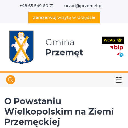
+48 65 549 60 71
urzad@przemet.pl
X
Wyszukaj w serwisie
Zarezerwuj wizytę w Urzędzie
Gmina
Przemęt
☱
O Powstaniu
Wielkopolskim na Ziemi
Przemęckiej