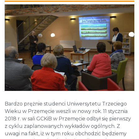
Bardzo prężnie studenci Uniwersytetu Trzeciego
Wieku w Przemęcie weszli w nowy rok. 11 stycznia
2018 r. w sali GCKiB w Przemęcie odbył się pierwszy
z cyklu zaplanowanych wykładów ogólnych. Z
uwagi na fakt, iż w tym roku obchodzić będziemy