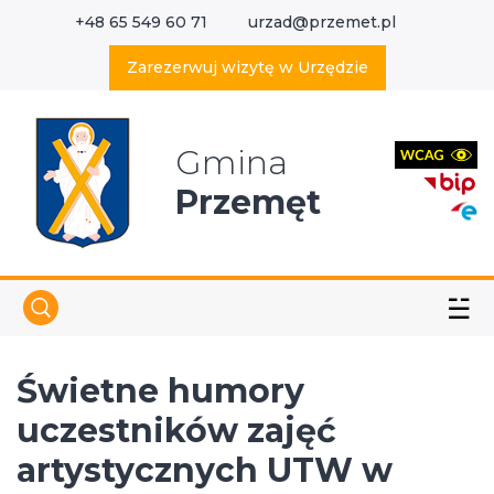
+48 65 549 60 71
urzad@przemet.pl
X
Wyszukaj w serwisie
Zarezerwuj wizytę w Urzędzie
Gmina
Przemęt
☱
Świetne humory
uczestników zajęć
artystycznych UTW w