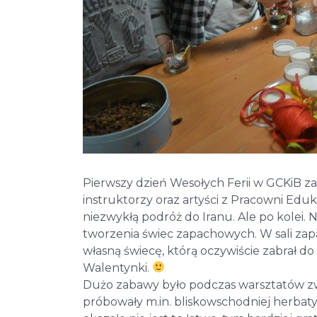
Pierwszy dzień Wesołych Ferii w GCKiB za n
instruktorzy oraz artyści z Pracowni Eduk
niezwykłą podróż do Iranu. Ale po kolei.
tworzenia świec zapachowych. W sali zapa
własną świecę, którą oczywiście zabrał do
Walentynki.
Dużo zabawy było podczas warsztatów zwią
próbowały m.in. bliskowschodniej herbaty 