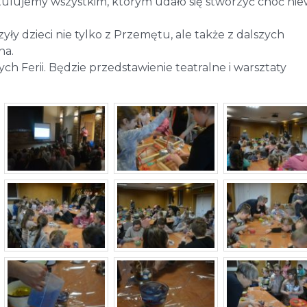
ratulujemy wszystkim, którym udało się stworzyć choć nie
yły dzieci nie tylko z Przemętu, ale także z dalszych
na.
h Ferii. Będzie przedstawienie teatralne i warsztaty