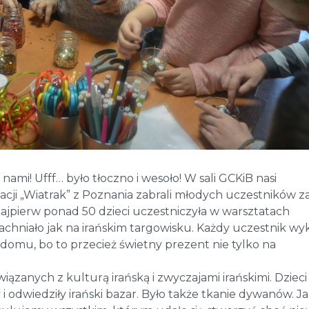
ami! Ufff… było tłoczno i wesoło! W sali GCKiB nasi
acji „Wiatrak” z Poznania zabrali młodych uczestników z
 Najpierw ponad 50 dzieci uczestniczyła w warsztatach
chniało jak na irańskim targowisku. Każdy uczestnik wy
 domu, bo to przecież świetny prezent nie tylko na
zanych z kulturą irańską i zwyczajami irańskimi. Dzieci
i odwiedziły irański bazar. Było także tkanie dywanów. Ja