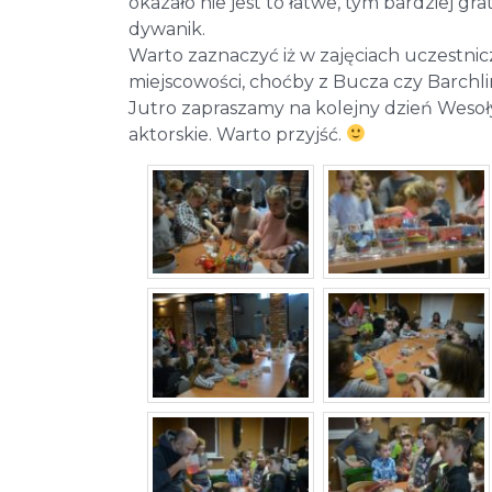
okazało nie jest to łatwe, tym bardziej g
dywanik.
Warto zaznaczyć iż w zajęciach uczestnicz
miejscowości, choćby z Bucza czy Barchli
Jutro zapraszamy na kolejny dzień Wesołyc
aktorskie. Warto przyjść.