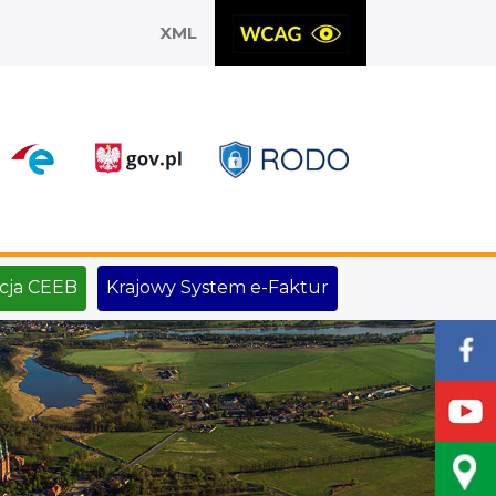
XML
X
cja CEEB
Krajowy System e-Faktur