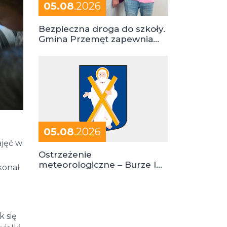
05.08
.2026
Bezpieczna droga do szkoły.
Gmina Przemęt zapewnia
dowóz do szkół i ośrodków
05.08
.2026
ajęć w
Ostrzeżenie
meteorologiczne – Burze I
konał
stopień zagrożenia
k się