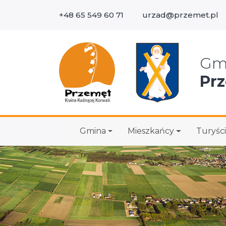
+48 65 549 60 71
urzad@przemet.pl
Wys
Gm
Pr
Gmina
Mieszkańcy
Turyści