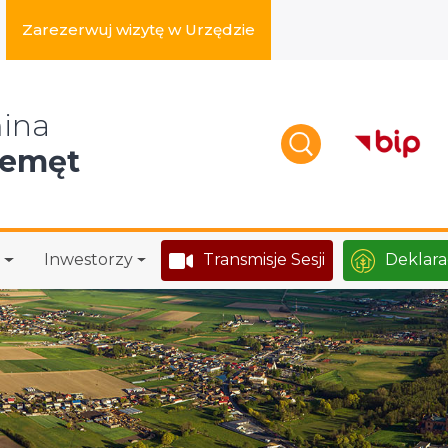
Zarezerwuj wizytę w Urzędzie
zukaj w serwisie
ina
zemęt
Inwestorzy
Transmisje Sesji
Deklara