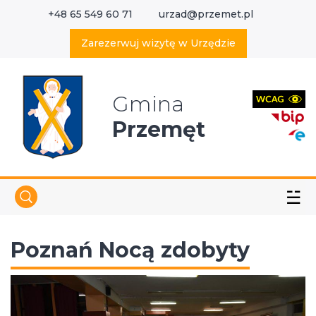
+48 65 549 60 71
urzad@przemet.pl
X
Wyszukaj w serwisie
Zarezerwuj wizytę w Urzędzie
Gmina
Przemęt
☱
Poznań Nocą zdobyty