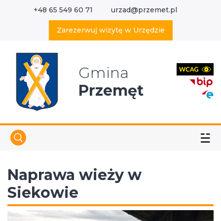
+48 65 549 60 71
urzad@przemet.pl
X
Wyszukaj w serwisie
Zarezerwuj wizytę w Urzędzie
Gmina
Przemęt
☱
Naprawa wieży w
Siekowie