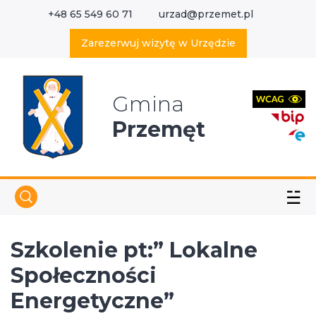
+48 65 549 60 71
urzad@przemet.pl
X
Wyszukaj w serwisie
Zarezerwuj wizytę w Urzędzie
Gmina
Przemęt
☱
Szkolenie pt:” Lokalne
Społeczności
Energetyczne”