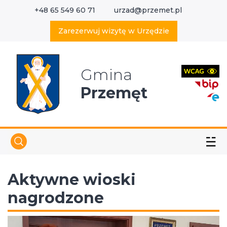
+48 65 549 60 71
urzad@przemet.pl
X
Wyszukaj w serwisie
Zarezerwuj wizytę w Urzędzie
Gmina
Przemęt
☱
Aktywne wioski
nagrodzone