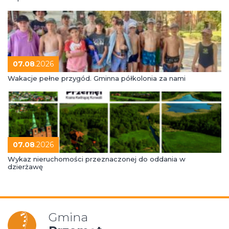
07.08
.2026
Wakacje pełne przygód. Gminna półkolonia za nami
07.08
.2026
Wykaz nieruchomości przeznaczonej do oddania w
dzierżawę
Gmina