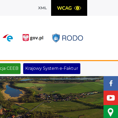
XML
X
cja CEEB
Krajowy System e-Faktur