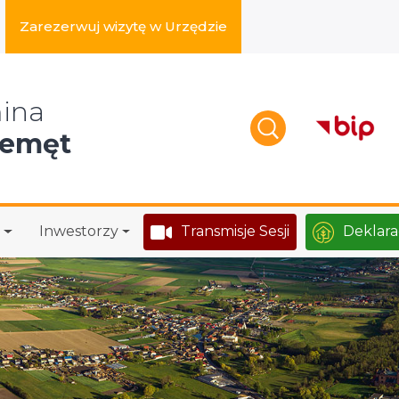
Zarezerwuj wizytę w Urzędzie
zukaj w serwisie
ina
zemęt
Inwestorzy
Transmisje Sesji
Deklara