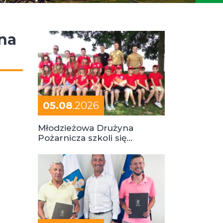
 na
05.08
.2026
Młodzieżowa Drużyna
Pożarnicza szkoli się
podczas obozu