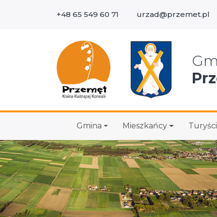
+48 65 549 60 71
urzad@przemet.pl
Wys
Gm
Pr
Gmina
Mieszkańcy
Turyści