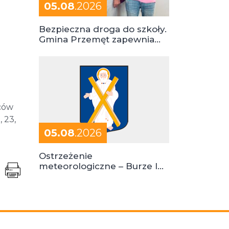
05.08
.2026
Bezpieczna droga do szkoły.
Gmina Przemęt zapewnia
dowóz do szkół i ośrodków
ńców
, 23,
05.08
.2026
Ostrzeżenie
meteorologiczne – Burze I
stopień zagrożenia