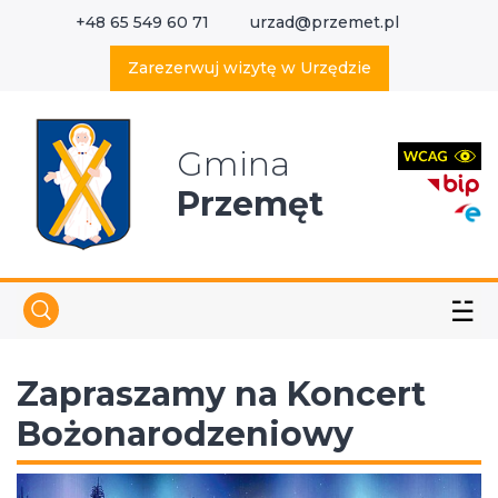
+48 65 549 60 71
urzad@przemet.pl
X
Wyszukaj w serwisie
Zarezerwuj wizytę w Urzędzie
Gmina
Przemęt
☱
Zapraszamy na Koncert
Bożonarodzeniowy