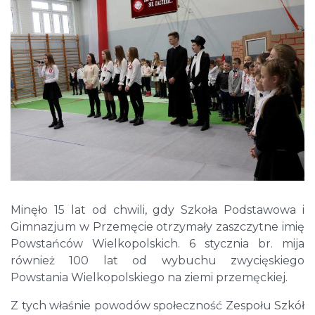
Minęło 15 lat od chwili, gdy Szkoła Podstawowa i
Gimnazjum w Przemęcie otrzymały zaszczytne imię
Powstańców Wielkopolskich. 6 stycznia br. mija
również 100 lat od wybuchu zwycięskiego
Powstania Wielkopolskiego na ziemi przemęckiej.
Z tych właśnie powodów społeczność Zespołu Szkół