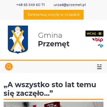
+48 65 549 60 71
urzad@przemet.pl
X
Wyszukaj w serwisie
Zarezerwuj wizytę w Urzędzie
Gmina
Przemęt
☱
„A wszystko sto lat temu
się zaczęło…”