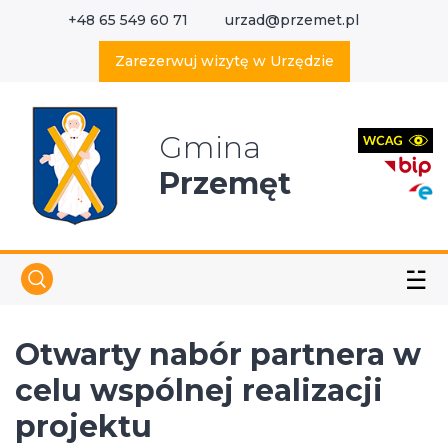
+48 65 549 60 71
urzad@przemet.pl
X
Wyszukaj w serwisie
Zarezerwuj wizytę w Urzędzie
Gmina
Przemęt
☱
Otwarty nabór partnera w
celu wspólnej realizacji
projektu