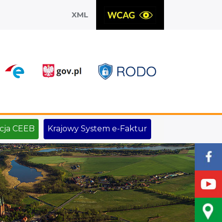
XML
X
cja CEEB
Krajowy System e-Faktur