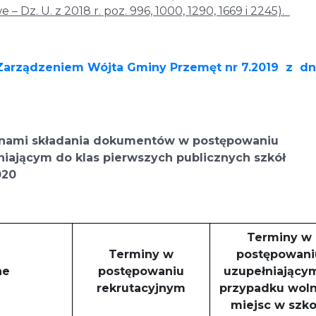
e – Dz. U. z 2018 r. poz. 996, 1000, 1290, 1669 i 2245).
Zarządzeniem Wójta Gminy Przemęt nr 7.2019 z dn
inami składania dokumentów
w postępowaniu
łniającym
do klas pierwszych publicznych szkół
020
Terminy w
Terminy w
postępowani
ne
postępowaniu
uzupełniający
rekrutacyjnym
przypadku wol
miejsc w szko