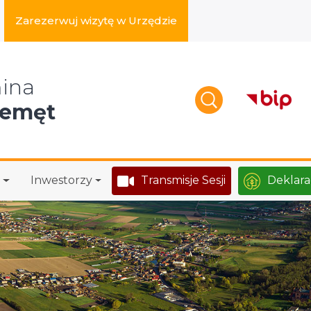
Zarezerwuj wizytę w Urzędzie
zukaj w serwisie
ina
zemęt
Inwestorzy
Transmisje Sesji
Deklara