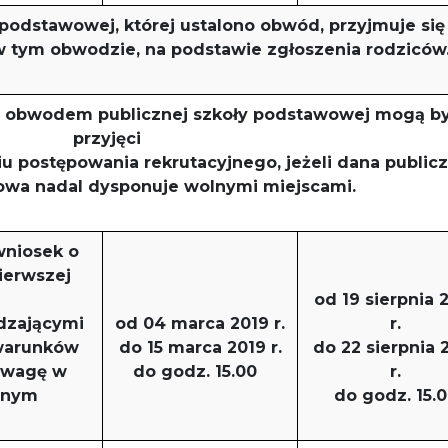
y podstawowej, której ustalono obwód, przyjmuje się
w tym obwodzie, na podstawie zgłoszenia rodzicó
a obwodem publicznej szkoły podstawowej mogą b
przyjęci
u postępowania rekrutacyjnego, jeżeli dana public
owa nadal dysponuje wolnymi miejscami.
wniosek o
ierwszej
od 19 sierpnia 
dzającymi
od 04 marca 2019 r.
r.
 warunków
do 15 marca 2019 r.
do 22 sierpnia 
 uwagę w
do godz. 15.00
r.
jnym
do godz. 15.