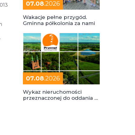
07.08
.2026
2013
Wakacje pełne przygód.
Gminna półkolonia za nami
m
ę
07.08
.2026
Wykaz nieruchomości
przeznaczonej do oddania w
dzierżawę