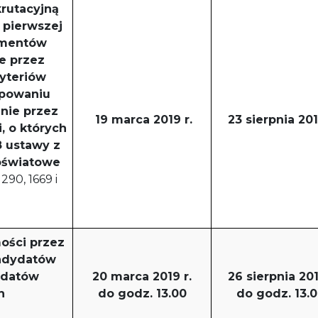
krutacyjną
 pierwszej
umentów
e przez
yteriów
ępowaniu
nie przez
19 marca 2019 r.
23 sierpnia 201
, o których
58 ustawy z
 oświatowe
1290, 1669 i
ości przez
andydatów
ydatów
20 marca 2019 r.
26 sierpnia 201
h
do godz. 13.00
do godz. 13.