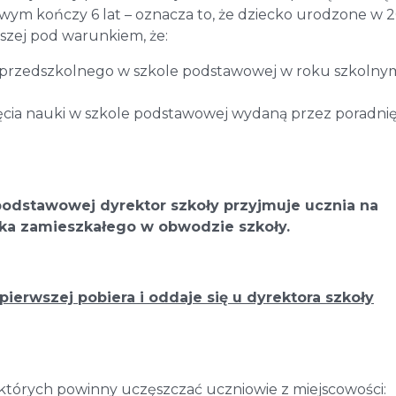
ym kończy 6 lat – oznacza to, że dziecko urodzone w 
szej pod warunkiem, że:
u przedszkolnego w szkole podstawowej w roku szkolny
zęcia nauki w szkole podstawowej wydaną przez poradni
 podstawowej dyrektor szkoły przyjmuje ucznia na
cka zamieszkałego w obwodzie szkoły.
pierwszej pobiera i oddaje się u dyrektora szkoły
tórych powinny uczęszczać uczniowie z miejscowości: