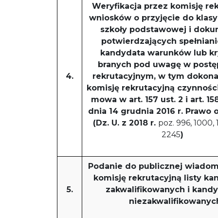
Weryfikacja przez komisję re
wniosków o przyjęcie do klasy
szkoły podstawowej i dok
potwierdzających spełniani
kandydata warunków lub kr
branych pod uwagę w post
4.
rekrutacyjnym, w tym dokona
komisję rekrutacyjną czynności
mowa w art. 157 ust. 2 i art. 1
dnia 14 grudnia 2016 r. Prawo
(Dz. U. z 2018 r.
poz. 996, 1000, 
2245
)
Podanie do publicznej wiadom
komisję rekrutacyjną listy k
5.
zakwalifikowanych i kand
niezakwalifikowanyc