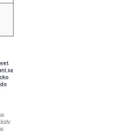
awet
ani są
ecko
 do
 w
zkoły
 w