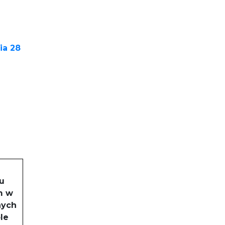
ia 28
u
m w
nych
le