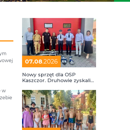
rym
awowej
07.08
.2026
Nowy sprzęt dla OSP
Kaszczor. Druhowie zyskali
cenne wsparcie
e w
rzebie