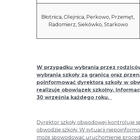
Błotnica, Olejnica, Perkowo, Przemęt,
Radomierz, Siekówko, Starkowo
W przypadku wybrania przez rodziców
wybrania szkoły za granicą oraz przen
poinformować dyrektora szkoły w obwo
realizuje obowiązek szkolny. Informa
30 września każdego roku.
Dyrektor szkoły obwodowej kontroluje sp
obwodzie szkoły. W sytuacji niepoinformo
może spowodować uruchomienie procedu