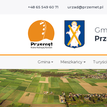
+48 65 549 60 71
urzad@przemet.pl
Wys
Gm
Pr
Gmina
Mieszkańcy
Turyści