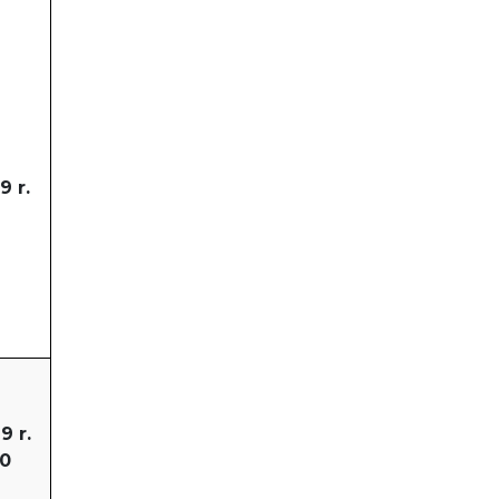
9 r.
9 r.
00