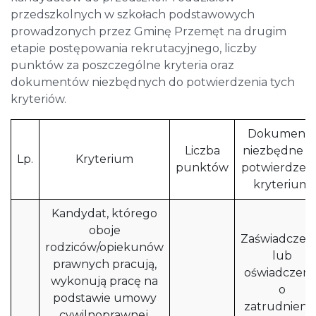
przedszkolnych w szkołach podstawowych
prowadzonych przez Gminę Przemęt na drugim
etapie postępowania rekrutacyjnego, liczby
punktów za poszczególne kryteria oraz
dokumentów niezbędnych do potwierdzenia tych
kryteriów.
Dokumenty
Liczba
niezbędne d
Lp.
Kryterium
punktów
potwierdzen
kryterium
Kandydat, którego
oboje
Zaświadczen
rodziców/opiekunów
lub
prawnych pracują,
oświadczeni
wykonują pracę na
o
podstawie umowy
zatrudnieniu
cywilnoprawnej,