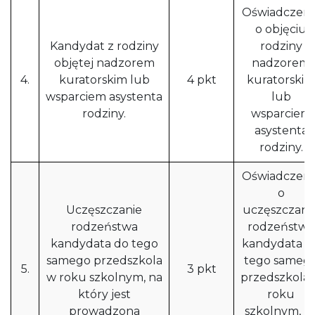
Oświadczeni
o objęciu
Kandydat z rodziny
rodziny
objętej nadzorem
nadzorem
4.
kuratorskim lub
4 pkt
kuratorskim
wsparciem asystenta
lub
rodziny.
wsparciem
asystenta
rodziny.
Oświadczeni
o
Uczęszczanie
uczęszczani
rodzeństwa
rodzeństwa
kandydata do tego
kandydata d
samego przedszkola
tego sameg
5.
3 pkt
w roku szkolnym, na
przedszkola
który jest
roku
prowadzona
szkolnym, n