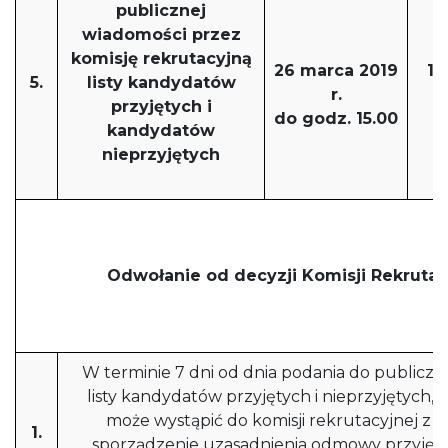
publicznej
wiadomości przez
komisję rekrutacyjną
26 marca 2019
18
5.
listy kandydatów
r.
przyjętych i
do godz. 15.00
d
kandydatów
nieprzyjętych
Odwołanie od decyzji Komisji Rekrutac
W terminie 7 dni od dnia podania do publiczn
listy kandydatów przyjętych i nieprzyjętych, 
może wystąpić do komisji rekrutacyjnej z 
1.
sporządzenie uzasadnienia odmowy przyjęci