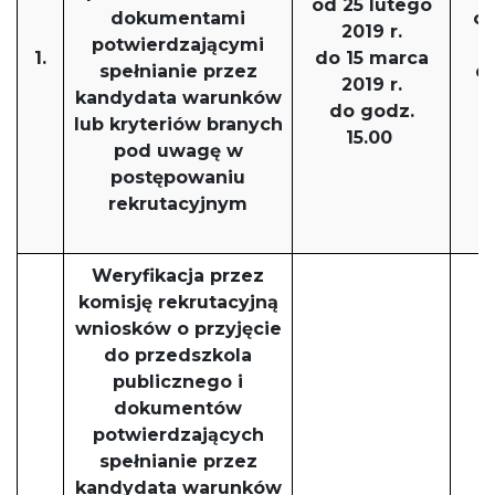
od 25 lutego
dokumentami
o
2019 r.
potwierdzającymi
1.
do 15 marca
spełnianie przez
d
2019 r.
kandydata warunków
do godz.
lub kryteriów branych
d
15.00
pod uwagę w
postępowaniu
rekrutacyjnym
Weryfikacja przez
komisję rekrutacyjną
wniosków o przyjęcie
do przedszkola
publicznego i
dokumentów
potwierdzających
spełnianie przez
kandydata warunków