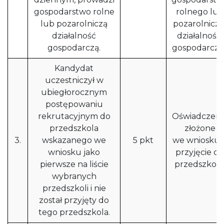
gospodarstwo rolne
rolnego lub
lub pozarolniczą
pozarolnicze
działalność
działalności
gospodarczą.
gospodarczej
Kandydat
uczestniczył w
ubiegłorocznym
postępowaniu
rekrutacyjnym do
Oświadczeni
przedszkola
złożone
3.
wskazanego we
5 pkt
we wniosku 
wniosku jako
przyjęcie do
pierwsze na liście
przedszkola
wybranych
przedszkoli i nie
został przyjęty do
tego przedszkola.