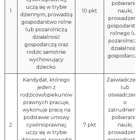
pobieraniu
uczą się w trybie
1.
10 pkt
nauki,
dziennym, prowadzą
prowadzeni
gospodarstwo rolne
gospodarstw
lub pozarolniczą
rolnego lub
działalność
pozarolnicze
gospodarczą oraz
działalności
rodzic samotnie
gospodarczej
wychowujący
dziecko.
Kandydat, którego
Zaświadczen
jeden z
lub
rodziców/opiekunów
oświadczeni
prawnych pracuje,
o
wykonuje pracę na
zatrudnieniu
podstawie umowy
pobieraniu
2.
cywilnoprawnej,
7 pkt
nauki,
uczy się w trybie
prowadzeni
dziennym, prowadzi
gospodarstw