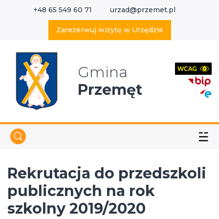
+48 65 549 60 71
urzad@przemet.pl
X
Wyszukaj w serwisie
Zarezerwuj wizytę w Urzędzie
Gmina
Przemęt
☱
Rekrutacja do przedszkoli
publicznych na rok
szkolny 2019/2020