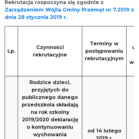
Rekrutacja rozpoczyna się zgodnie z
Zarządzeniem Wójta Gminy Przemęt nr 7.2019 z
dnia 28 stycznia 2019 r.
p
Terminy w
Czynności
uz
Lp.
postępowaniu
rekrutacyjne
rekrutacyjnym
wol
Rodzice dzieci,
przyjętych do
publicznego danego
przedszkola składają
na rok szkolny
2019/2020 deklarację
o kontynuowaniu
od 14 lutego
wychowania
2019 r.