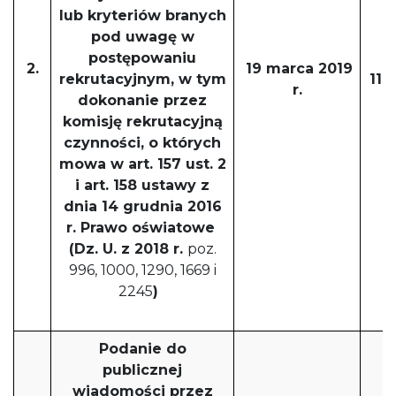
lub kryteriów branych
pod uwagę w
postępowaniu
2.
19 marca 2019
rekrutacyjnym, w tym
11 
r.
dokonanie przez
komisję rekrutacyjną
czynności, o których
mowa w art. 157 ust. 2
i art. 158 ustawy z
dnia 14 grudnia 2016
r. Prawo oświatowe
(Dz. U. z 2018 r.
poz.
996, 1000, 1290, 1669 i
2245
)
Podanie do
publicznej
wiadomości przez